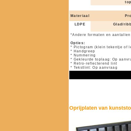
to
Materiaal
Pro
LDPE
Glad/rib
*Andere formaten en aantallen
Opties:
* Pictogram (klein tekentje of l
* Handgreep
* Nummering
* Gekleurde toplaag: Op aanv
* Retro-reflecterend lint
* Tekstlint: Op aanvraag
Oprijplaten van kunststo