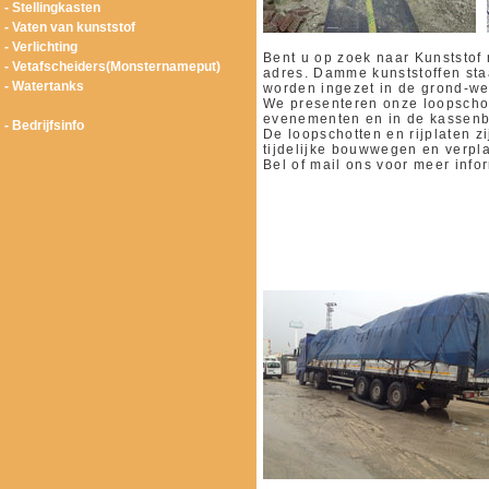
- Stellingkasten
- Vaten van kunststof
- Verlichting
Bent u op zoek naar Kunststof 
- Vetafscheiders(Monsternameput)
adres. Damme kunststoffen sta
- Watertanks
worden ingezet in de grond-we
We presenteren onze loopschot
evenementen en in de kassen
- Bedrijfsinfo
De loopschotten en rijplaten z
tijdelijke bouwwegen en verpl
Bel of mail ons voor meer infor