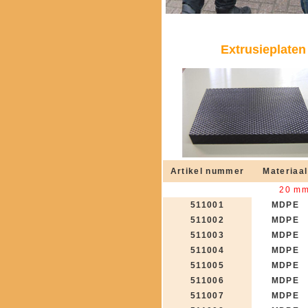
Extrusieplate
Artikel nummer
Materiaal
20 mm 
511001
MDPE
511002
MDPE
511003
MDPE
511004
MDPE
511005
MDPE
511006
MDPE
511007
MDPE