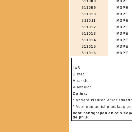
511008
MDPE
511009
MDPE
511010
MDPE
511011
MDPE
511012
MDPE
511013
MDPE
511014
MDPE
511015
MDPE
511016
MDPE
LxB:
Dikte:
Haakshe:
Vlakheid:
Opties:
* Andere kleuren en/of afmet
* Voor een antislip toplaag ge
Voor handgrepen en/of sleepo
de prijs