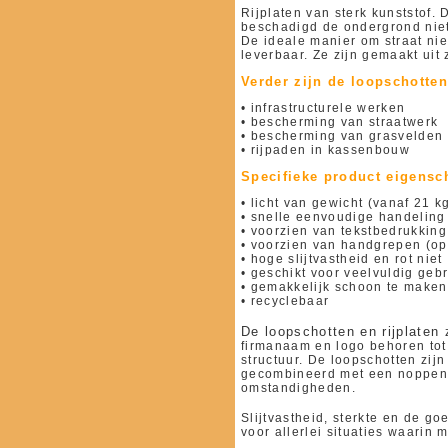
Rijplaten van sterk kunststof. 
beschadigd de ondergrond niet.
De ideale manier om straat niet
leverbaar. Ze zijn gemaakt uit 
Verder zijn de loopschotten
• infrastructurele werken
• bescherming van straatwerk
• bescherming van grasvelden
• rijpaden in kassenbouw
Specifieke product eigens
• licht van gewicht (vanaf 21 k
• snelle eenvoudige handeling
• voorzien van tekstbedrukking
• voorzien van handgrepen (op
• hoge slijtvastheid en rot niet
• geschikt voor veelvuldig geb
• gemakkelijk schoon te maken
• recyclebaar
De loopschotten en rijplaten
firmanaam en logo behoren tot
structuur. De loopschotten zij
gecombineerd met een noppens
omstandigheden.
Slijtvastheid, sterkte en de g
voor allerlei situaties waari