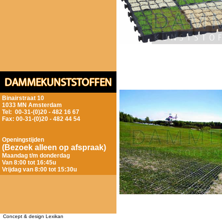
Binairstraat 10
1033 MN Amsterdam
Tel: 00-31-(0)20 - 482 16 67
Fax: 00-31-(0)20 - 482 44 54
Openingstijden
(Bezoek alleen op afspraak)
Maandag t/m donderdag
Van 8:00 tot 16:45u
Vrijdag van 8:00 tot 15:30u
Concept & design Lexikan