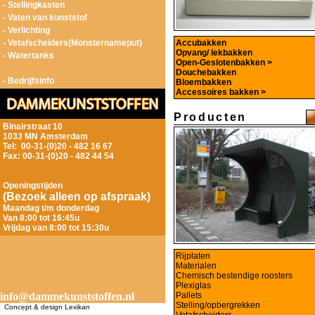
- Stellingkasten
- Vaten van kunststof
- Verlichting
- Vetafscheiders(Monsternameput)
Accubakken
Opvang/ lekbakken
- Watertanks
Open-Geslotenbakken >
Douchebakken
- Bedrijfsinfo
Bloembakken
Accessoires bakken >
Producten
Binairstraat 10
1033 MN Amsterdam
Tel: 00-31-(0)20 - 482 16 67
Fax: 00-31-(0)20 - 482 44 54
Openingstijden
(Bezoek alleen op afspraak)
Maandag t/m donderdag
Van 8:00 tot 16:45u
Vrijdag van 8:00 tot 15:30u
Rijplaten
Materialen
Chemisch bestendige roosters
Plexiglas
info@dammekunststoffen.nl
Pallets
Stelling/opbergrekken
Concept & design Lexikan