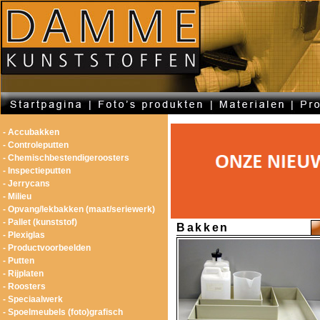
- Accubakken
- Controleputten
- Chemischbestendigeroosters
- Inspectieputten
- Jerrycans
- Milieu
- Opvang/lekbakken (maat/seriewerk)
- Pallet (kunststof)
Bakken
- Plexiglas
- Productvoorbeelden
- Putten
- Rijplaten
- Roosters
- Speciaalwerk
- Spoelmeubels (foto)grafisch