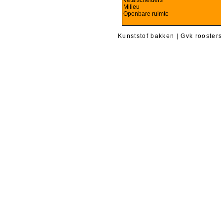
Vetafscheiders
Milieu
Openbare ruimte
Kunststof bakken
|
Gvk rooster